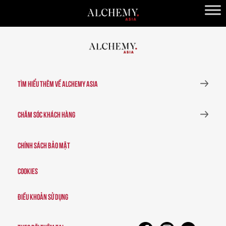
TÌM HIỂU THÊM VỀ ALCHEMY ASIA
CHĂM SÓC KHÁCH HÀNG
Chính sách bảo mật
Cookies
Điều khoản sử dụng