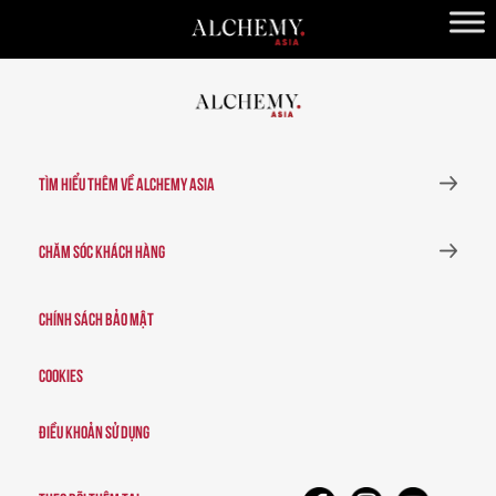
TÌM HIỂU THÊM VỀ ALCHEMY ASIA
CHĂM SÓC KHÁCH HÀNG
Chính sách bảo mật
Cookies
Điều khoản sử dụng