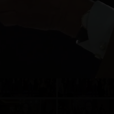
hemy Asia – Yead End Party 
Uncategorized
Ngày 21, Tháng 2 2019