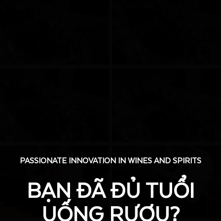
PASSIONATE INNOVATION IN WINES AND SPIRITS
PASSIONATE INNOVATION IN WINES AND SPIRITS
BẠN ĐÃ ĐỦ TUỔI
BẠN ĐÃ ĐỦ TUỔI
UỐNG RƯỢU?
UỐNG RƯỢU?