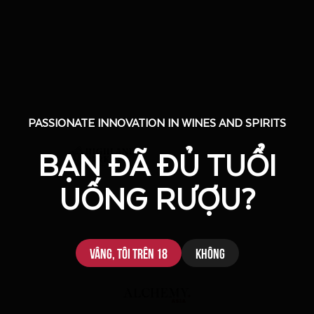
PASSIONATE INNOVATION IN WINES AND SPIRITS
PASSIONATE INNOVATION IN WINES AND SPIRITS
BẠN ĐÃ ĐỦ TUỔI
BẠN ĐÃ ĐỦ TUỔI
UỐNG RƯỢU?
UỐNG RƯỢU?
Vâng, tôi trên 18
Vâng, tôi trên 18
Không
Không