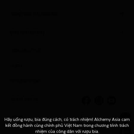
TÌM HIỂU THÊM VỀ ALCHEMY ASIA
CHĂM SÓC KHÁCH HÀNG
Chính sách bảo mật
Cookies
Điều khoản sử dụng
THEO DÕI THÊM TẠI
QUỐC GIA
Hãy uống rượu, bia đúng cách, có trách nhiệm! Alchemy Asia cam
Hãy uống rượu, bia đúng cách, có trách nhiệm! Alchemy Asia cam
Việt Nam
kết đồng hành cùng chính phủ Việt Nam trong chương trình trách
kết đồng hành cùng chính phủ Việt Nam trong chương trình trách
nhiệm của công dân với rượu bia.
nhiệm của công dân với rượu bia.