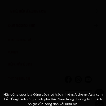
TÌM HIỂU THÊM VỀ ALCHEMY ASIA
CHĂM SÓC KHÁCH HÀNG
Chính sách bảo mật
Cookies
Điều khoản sử dụng
THEO DÕI THÊM TẠI
QUỐC GIA
Hãy uống rượu, bia đúng cách, có trách nhiệm! Alchemy Asia cam
Hãy uống rượu, bia đúng cách, có trách nhiệm! Alchemy Asia cam
Việt Nam
kết đồng hành cùng chính phủ Việt Nam trong chương trình trách
kết đồng hành cùng chính phủ Việt Nam trong chương trình trách
nhiệm của công dân với rượu bia.
nhiệm của công dân với rượu bia.