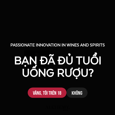
PASSIONATE INNOVATION IN WINES AND SPIRITS
PASSIONATE INNOVATION IN WINES AND SPIRITS
BẠN ĐÃ ĐỦ TUỔI
BẠN ĐÃ ĐỦ TUỔI
UỐNG RƯỢU?
UỐNG RƯỢU?
Vâng, tôi trên 18
Vâng, tôi trên 18
Không
Không