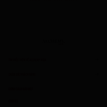
TÌM HIỂU THÊM VỀ ALCHEMY ASIA
CHĂM SÓC KHÁCH HÀNG
Chính sách bảo mật
Cookies