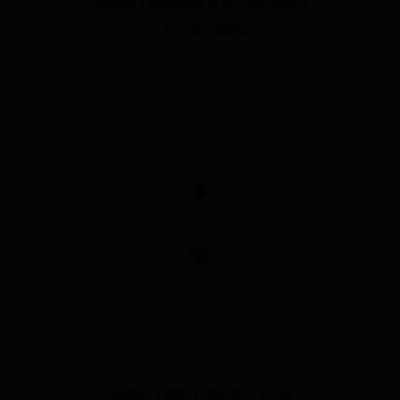
Hangar 1 Mandarin blosssom orange
flavoured vodka
Hangar 1 Rose flavoured vodka