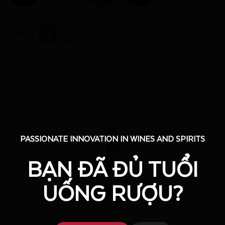
Chia sẻ :
PASSIONATE INNOVATION IN WINES AND SPIRITS
PASSIONATE INNOVATION IN WINES AND SPIRITS
BẠN ĐÃ ĐỦ TUỔI
BẠN ĐÃ ĐỦ TUỔI
UỐNG RƯỢU?
UỐNG RƯỢU?