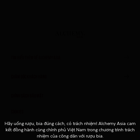
TÌM HIỂU THÊM VỀ ALCHEMY ASIA
CHĂM SÓC KHÁCH HÀNG
Chính sách bảo mật
Cookies
Hãy uống rượu, bia đúng cách, có trách nhiệm! Alchemy Asia cam
Hãy uống rượu, bia đúng cách, có trách nhiệm! Alchemy Asia cam
Điều khoản sử dụng
kết đồng hành cùng chính phủ Việt Nam trong chương trình trách
kết đồng hành cùng chính phủ Việt Nam trong chương trình trách
nhiệm của công dân với rượu bia.
nhiệm của công dân với rượu bia.