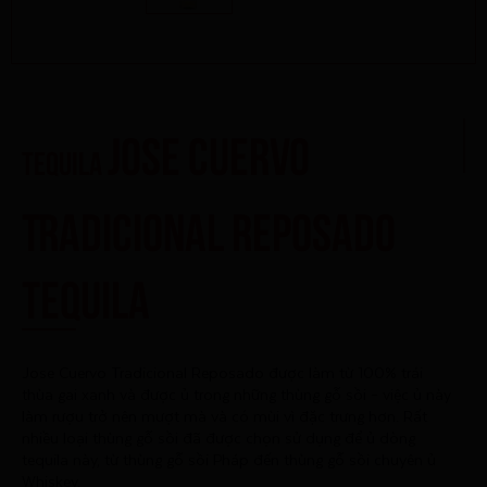
Jose Cuervo
Tequila
Tradicional Reposado
Tequila
Jose Cuervo Tradicional Reposado được làm từ 100% trái
thùa gai xanh và được ủ trong những thùng gỗ sồi – việc ủ này
làm rượu trở nên mượt mà và có mùi vì đặc trưng hơn. Rất
nhiều loại thùng gỗ sồi đã được chọn sử dụng để ủ dòng
tequila này, từ thùng gỗ sồi Pháp đến thùng gỗ sồi chuyên ủ
Whiskey.