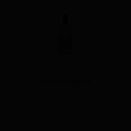
The Matsui Mizunara Cask