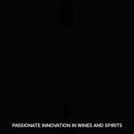
The Kurayoshi 12 Years Old
PASSIONATE INNOVATION IN WINES AND SPIRITS
PASSIONATE INNOVATION IN WINES AND SPIRITS