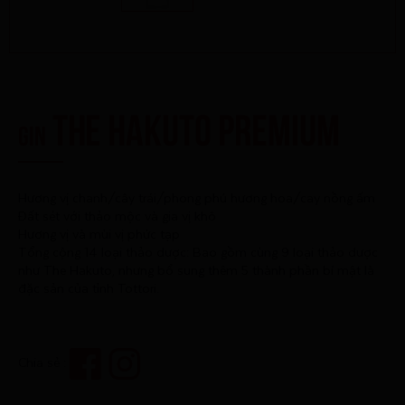
The Hakuto Premium
GIN
Hương vị chanh/cây trái/phong phú hương hoa/cay nồng ấm
Đất sét với thảo mộc và gia vị khô
Hương vị và mùi vị phức tạp
Tổng cộng 14 loại thảo dược: Bao gồm cùng 9 loại thảo dược
như The Hakuto, nhưng bổ sung thêm 5 thành phần bí mật là
đặc sản của tỉnh Tottori.
Chia sẻ :