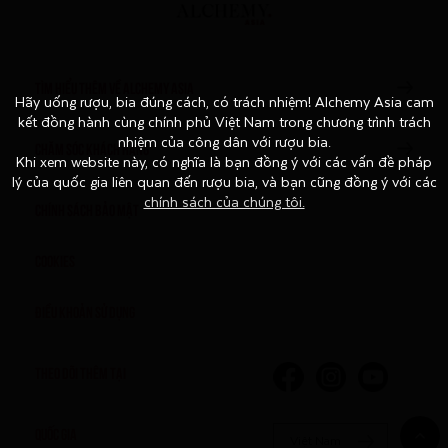
TÌM HIỂU THÊM VỀ ALCHEMY ASIA
Hãy uống rượu, bia đúng cách, có trách nhiệm! Alchemy Asia cam
Hãy uống rượu, bia đúng cách, có trách nhiệm! Alchemy Asia cam
kết đồng hành cùng chính phủ Việt Nam trong chương trình trách
kết đồng hành cùng chính phủ Việt Nam trong chương trình trách
nhiệm của công dân với rượu bia.
nhiệm của công dân với rượu bia.
CHĂM SÓC KHÁCH HÀNG
Khi xem website này, có nghĩa là bạn đồng ý với các vấn đề pháp
Khi xem website này, có nghĩa là bạn đồng ý với các vấn đề pháp
lý của quốc gia liên quan đến rượu bia, và bạn cũng đồng ý với các
lý của quốc gia liên quan đến rượu bia, và bạn cũng đồng ý với các
chính sách của chúng tôi.
chính sách của chúng tôi.
Chính sách bảo mật
Cookies
Điều khoản sử dụng
THEO DÕI THÊM TẠI
QUỐC GIA
Việt Nam