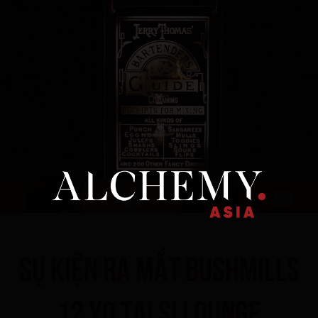
Sự kiện ra mắt Bushmills
12 YO tại Si Lounge