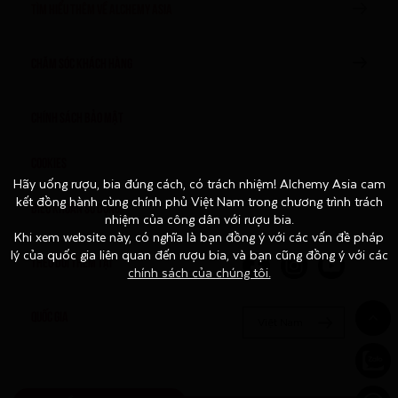
TÌM HIỂU THÊM VỀ ALCHEMY ASIA
CHĂM SÓC KHÁCH HÀNG
Chính sách bảo mật
Cookies
Hãy uống rượu, bia đúng cách, có trách nhiệm! Alchemy Asia cam
Hãy uống rượu, bia đúng cách, có trách nhiệm! Alchemy Asia cam
kết đồng hành cùng chính phủ Việt Nam trong chương trình trách
kết đồng hành cùng chính phủ Việt Nam trong chương trình trách
Điều khoản sử dụng
nhiệm của công dân với rượu bia.
nhiệm của công dân với rượu bia.
Khi xem website này, có nghĩa là bạn đồng ý với các vấn đề pháp
Khi xem website này, có nghĩa là bạn đồng ý với các vấn đề pháp
lý của quốc gia liên quan đến rượu bia, và bạn cũng đồng ý với các
lý của quốc gia liên quan đến rượu bia, và bạn cũng đồng ý với các
THEO DÕI THÊM TẠI
chính sách của chúng tôi.
chính sách của chúng tôi.
QUỐC GIA
Việt Nam