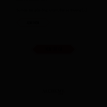
Sự hợp tác giữa ông JJ Lim, Đại sứ thương […]
Xem thêm
XEM TẤT CẢ